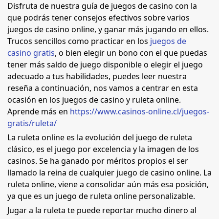
Disfruta de nuestra guía de juegos de casino con la
que podrás tener consejos efectivos sobre varios
juegos de casino online, y ganar más jugando en ellos.
Trucos sencillos como practicar en los
juegos de
casino gratis
, o bien elegir un bono con el que puedas
tener más saldo de juego disponible o elegir el juego
adecuado a tus habilidades, puedes leer nuestra
reseña a continuación, nos vamos a centrar en esta
ocasión en los juegos de casino y ruleta online.
Aprende más en
https://www.casinos-online.cl/juegos-
gratis/ruleta/
La ruleta online es la evolución del juego de ruleta
clásico, es el juego por excelencia y la imagen de los
casinos. Se ha ganado por méritos propios el ser
llamado la reina de cualquier juego de casino online. La
ruleta online, viene a consolidar aún más esa posición,
ya que es un juego de ruleta online personalizable.
Jugar a la ruleta te puede reportar mucho dinero al