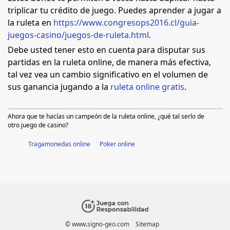
triplicar tu crédito de juego. Puedes aprender a jugar a
la ruleta en
https://www.congresops2016.cl/guia-
juegos-casino/juegos-de-ruleta.html
.
Debe usted tener esto en cuenta para disputar sus
partidas en la ruleta online, de manera más efectiva,
tal vez vea un cambio significativo en el volumen de
sus ganancia jugando a la
ruleta online gratis
.
Ahora que te hacías un campeón de la ruleta online, ¿qué tal serlo de
otro juego de casino?
Tragamonedas online
Poker online
© www.signo-geo.com
Sitemap