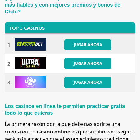
más fiables y con mejores premios y bonos de
Chile?
TOP 3 CASINOS
1
JUGAR AHORA
2
JUGAR AHORA
3
JUGAR AHORA
Los casinos en línea te permiten practicar gratis
todo lo que quieras
La primera razón por la que deberías abrirte una
cuenta en un
casino online
es que su sitio web seguro
será más atractivo que el establecimiento tradicional