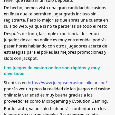
tener que realizar un solo depósito.
De hecho, hemos visto una gran cantidad de casinos
en línea que te permiten jugar gratis incluso sin
registrarte. Pero lo mejor es que abras una cuenta en
su sitio web, ya que si no te perderás de todo el resto.
Después de todo, la simple experiencia de ser un
jugador de casino online es muy entretenida: podrás
pasar horas hablando con otros jugadores acerca de
estrategias para el póker, las mejores promociones y
slots con jackpot.
Los juegos de casino online son rápidos y muy
divertidos
Si entras en
https://www.juegosdecasinochile.online/
podrás ver un poco la realidad de los juegos del casino
online: la variedad es muy buena gracias a los
proveedores como Microgaming y Evolution Gaming.
Por lo tanto, ya no solo te deberás contentar con los
juegos de azar tradicionales (tragaperras, ruleta,