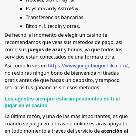
Paysafecardy AstroPay.
Transferencias bancarias.
Bitcoin, Litecoin y otras.
De hecho, al momento de elegir un casino te
recomendamos que veas sus métodos de pago, así
como sus
juegos de azar
y bonos, ya que todos los
servicios están conectados de una forma u otra.
Así como lo ves en
https://www.juegobingochile.com/
,
no recibirás ningún bono de bienvenida ni tiradas
gratis antes de que hagas un depósito, y tampoco
retirarás tus ganancias sin esos métodos.
Los agentes siempre estarán pendientes de ti al
jugar en el casino
La última razón, y una de las más importantes, es que
cuando se juega en un casino online estarás apoyado
en todo momento a través del servicio de
atención al